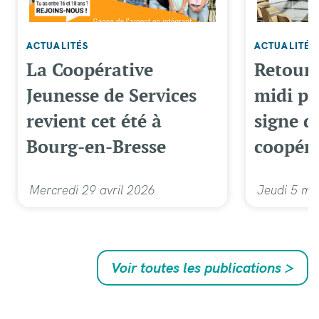
ACTUALITÉS
ACTUALITÉS
La Coopérative
Retour 
Jeunesse de Services
midi pl
revient cet été à
signe d
Bourg-en-Bresse
coopéra
Mercredi 29 avril 2026
Jeudi 5 ma
Voir toutes les publications
>